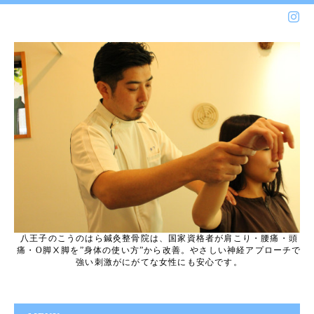
八王子のこうのはら鍼灸整骨院は、国家資格者が肩こり・腰痛・頭
痛・O脚Ⅹ脚を”身体の使い方”から改善。やさしい神経アプローチで
強い刺激がにがてな女性にも安心です。