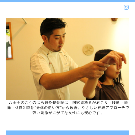
八王子のこうのはら鍼灸整骨院は、国家資格者が肩こり・腰痛・頭
痛・O脚Ⅹ脚を”身体の使い方”から改善。やさしい神経アプローチで
強い刺激がにがてな女性にも安心です。