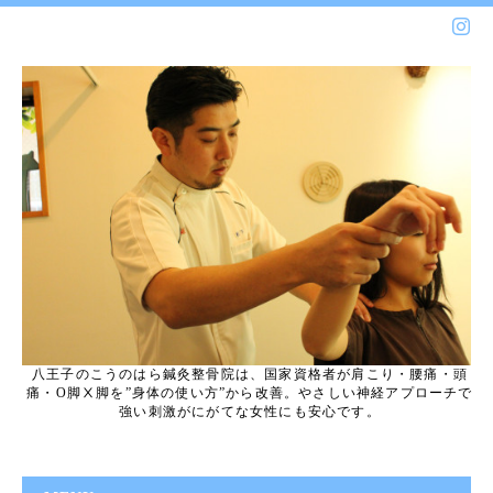
八王子のこうのはら鍼灸整骨院は、国家資格者が肩こり・腰痛・頭
痛・O脚Ⅹ脚を”身体の使い方”から改善。やさしい神経アプローチで
強い刺激がにがてな女性にも安心です。