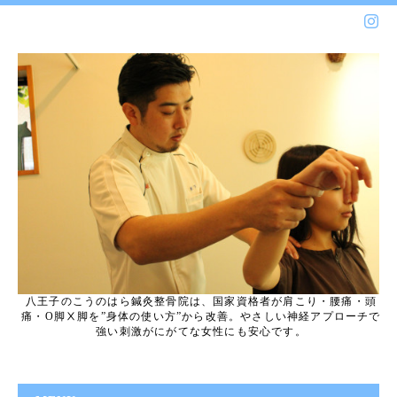
八王子のこうのはら鍼灸整骨院は、国家資格者が肩こり・腰痛・頭
痛・O脚Ⅹ脚を”身体の使い方”から改善。やさしい神経アプローチで
強い刺激がにがてな女性にも安心です。