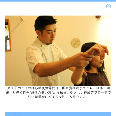
八王子のこうのはら鍼灸整骨院は、国家資格者が肩こり・腰痛・頭
痛・O脚Ⅹ脚を”身体の使い方”から改善。やさしい神経アプローチで
強い刺激がにがてな女性にも安心です。