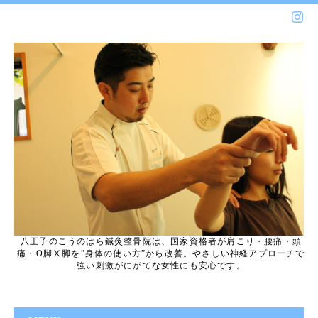
八王子のこうのはら鍼灸整骨院は、国家資格者が肩こり・腰痛・頭
痛・O脚Ⅹ脚を”身体の使い方”から改善。やさしい神経アプローチで
強い刺激がにがてな女性にも安心です。